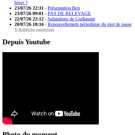
hiver ?
23/07/26 22:31
-
Présentation Ben
23/07/26 09:01
-
PAS DE RELEVAGE
22/07/26 22:12
-
Salutations de Guillaume
20/07/26 18:16
-
Renouvellement périodique du mot de passe
↻ Rafraîchir maintenant
Depuis Youtube
Photo du moment