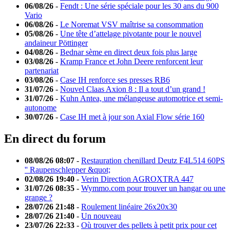
06/08/26
-
Fendt : Une série spéciale pour les 30 ans du 900
Vario
06/08/26
-
Le Noremat VSV maîtrise sa consommation
05/08/26
-
Une tête d’attelage pivotante pour le nouvel
andaineur Pöttinger
04/08/26
-
Bednar sème en direct deux fois plus large
03/08/26
-
Kramp France et John Deere renforcent leur
partenariat
03/08/26
-
Case IH renforce ses presses RB6
31/07/26
-
Nouvel Claas Axion 8 : Il a tout d’un grand !
31/07/26
-
Kuhn Antea, une mélangeuse automotrice et semi-
autonome
30/07/26
-
Case IH met à jour son Axial Flow série 160
En direct du forum
08/08/26 08:07
-
Restauration chenillard Deutz F4L514 60PS
'' Raupenschlepper &quot;
02/08/26 19:40
-
Verin Direction AGROXTRA 447
31/07/26 08:35
-
Wymmo.com pour trouver un hangar ou une
grange ?
28/07/26 21:48
-
Roulement linéaire 26x20x30
28/07/26 21:40
-
Un nouveau
23/07/26 22:33
-
Où trouver des pellets à petit prix pour cet