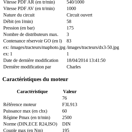
Vitesse PDF AR (en tr/min)
540/1000
Vitesse PDF AV (en tr/min)
1000
Nature du circuit
Circuit ouvert
Débit (en l/min)
58
Pression (en bar)
175
Nombre de distributeurs max.
3
Contenance réservoir GO (en l)
83
ex: /images/tracteurs/maphoto.jpg
/images/tracteurs/dx3-50.jpg
ex: 1
1
Date de dernière modification
18/04/2014 13:41:50
Dernière modification par
Charles
Caractéristiques du moteur
Caractéristique
Valeur
76
Référence moteur
F3L913
Puissance max (en chx)
60
Régime Pmax (en tr/min)
2500
Norme (DIN,ECE R24,ISO)
DIN
Couple max (en Nm)
195