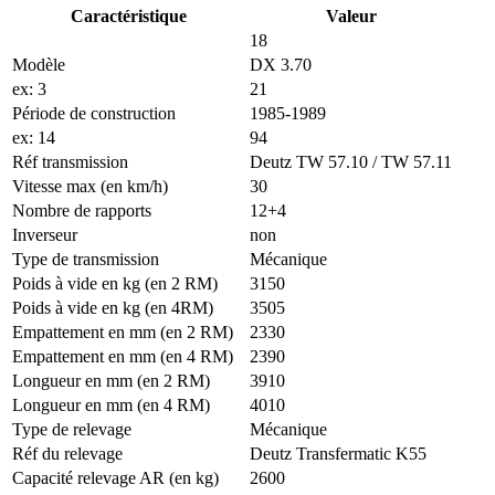
Caractéristique
Valeur
18
Modèle
DX 3.70
ex: 3
21
Période de construction
1985-1989
ex: 14
94
Réf transmission
Deutz TW 57.10 / TW 57.11
Vitesse max (en km/h)
30
Nombre de rapports
12+4
Inverseur
non
Type de transmission
Mécanique
Poids à vide en kg (en 2 RM)
3150
Poids à vide en kg (en 4RM)
3505
Empattement en mm (en 2 RM)
2330
Empattement en mm (en 4 RM)
2390
Longueur en mm (en 2 RM)
3910
Longueur en mm (en 4 RM)
4010
Type de relevage
Mécanique
Réf du relevage
Deutz Transfermatic K55
Capacité relevage AR (en kg)
2600