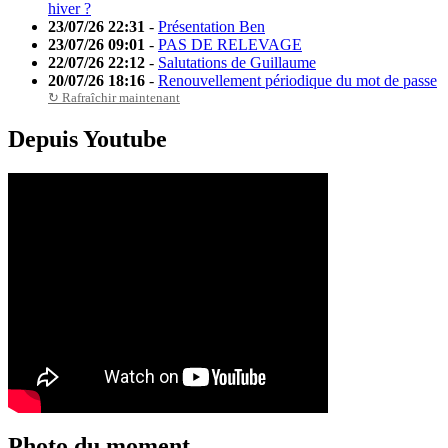
hiver ?
23/07/26 22:31
-
Présentation Ben
23/07/26 09:01
-
PAS DE RELEVAGE
22/07/26 22:12
-
Salutations de Guillaume
20/07/26 18:16
-
Renouvellement périodique du mot de passe
↻ Rafraîchir maintenant
Depuis Youtube
Photo du moment