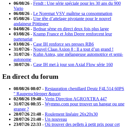
06/08/26
-
Fendt : Une série spéciale pour les 30 ans du 900
Vario
06/08/26
-
Le Noremat VSV maîtrise sa consommation
05/08/26
-
Une tête d’attelage pivotante pour le nouvel
andaineur Pöttinger
04/08/26
-
Bednar sème en direct deux fois plus large
03/08/26
-
Kramp France et John Deere renforcent leur
partenariat
03/08/26
-
Case IH renforce ses presses RB6
31/07/26
-
Nouvel Claas Axion 8 : Il a tout d’un grand !
31/07/26
-
Kuhn Antea, une mélangeuse automotrice et semi-
autonome
30/07/26
-
Case IH met à jour son Axial Flow série 160
En direct du forum
08/08/26 08:07
-
Restauration chenillard Deutz F4L514 60PS
'' Raupenschlepper &quot;
02/08/26 19:40
-
Verin Direction AGROXTRA 447
31/07/26 08:35
-
Wymmo.com pour trouver un hangar ou une
grange ?
28/07/26 21:48
-
Roulement linéaire 26x20x30
28/07/26 21:40
-
Un nouveau
23/07/26 22:33
-
Où trouver des pellets à petit prix pour cet