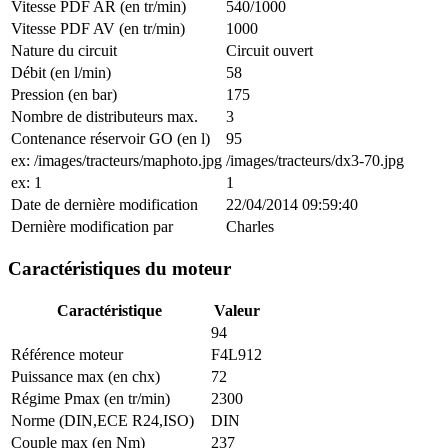
Vitesse PDF AR (en tr/min)
540/1000
Vitesse PDF AV (en tr/min)
1000
Nature du circuit
Circuit ouvert
Débit (en l/min)
58
Pression (en bar)
175
Nombre de distributeurs max.
3
Contenance réservoir GO (en l)
95
ex: /images/tracteurs/maphoto.jpg
/images/tracteurs/dx3-70.jpg
ex: 1
1
Date de dernière modification
22/04/2014 09:59:40
Dernière modification par
Charles
Caractéristiques du moteur
Caractéristique
Valeur
94
Référence moteur
F4L912
Puissance max (en chx)
72
Régime Pmax (en tr/min)
2300
Norme (DIN,ECE R24,ISO)
DIN
Couple max (en Nm)
237